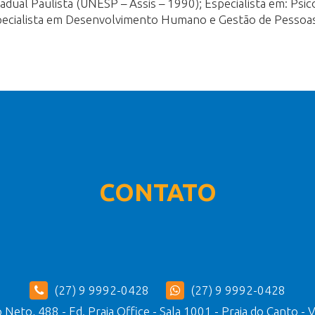
dual Paulista (UNESP – Assis – 1990); Especialista em: Psico
specialista em Desenvolvimento Humano e Gestão de Pessoa
CONTATO
(27) 9 9992-0428
(27) 9 9992-0428
Neto, 488 - Ed. Praia Office - Sala 1001 - Praia do Canto - 