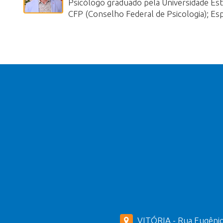
Psicólogo graduado pela Universidade Esta
CFP (Conselho Federal de Psicologia); E
VITÓRIA - Rua Eugênio 