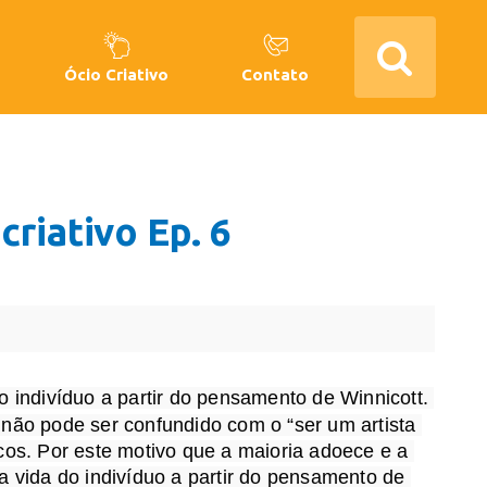
Ócio Criativo
Contato
iativo Ep. 6
No vídeo de hoje o psicólogo Gerson Abarca vai conversar sobre o poder de um viver criativo na vida do indivíduo a partir do pensamento de Winnicott. 
não pode ser confundido com o “ser um artista 
cos. Por este motivo que a maioria adoece e a 
a vida do indivíduo a partir do pensamento de 