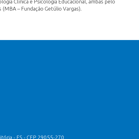
logia Clínica e Psicologia Educacional, ambas pelo
s (MBA – Fundação Getúlio Vargas).
Vitória - ES - CEP 29055-270