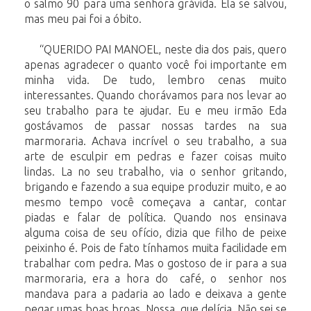
o salmo 90 para uma senhora grávida. Ela se salvou,
mas meu pai foi a óbito.
“QUERIDO PAI MANOEL, neste dia dos pais, quero
apenas agradecer o quanto você foi importante em
minha vida. De tudo, lembro cenas muito
interessantes. Quando chorávamos para nos levar ao
seu trabalho para te ajudar. Eu e meu irmão Eda
gostávamos de passar nossas tardes na sua
marmoraria. Achava incrível o seu trabalho, a sua
arte de esculpir em pedras e fazer coisas muito
lindas. La no seu trabalho, via o senhor gritando,
brigando e fazendo a sua equipe produzir muito, e ao
mesmo tempo você começava a cantar, contar
piadas e falar de política. Quando nos ensinava
alguma coisa de seu ofício, dizia que filho de peixe
peixinho é. Pois de fato tínhamos muita facilidade em
trabalhar com pedra. Mas o gostoso de ir para a sua
marmoraria, era a hora do café, o senhor nos
mandava para a padaria ao lado e deixava a gente
pegar umas boas broas. Nossa, que delícia. Não sei se