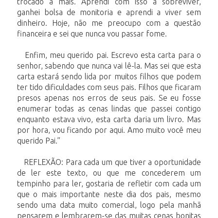
trocado a mais. Aprendi com isso a sobreviver,
ganhei bolsa de monitoria e aprendi a viver sem
dinheiro. Hoje, não me preocupo com a questão
financeira e sei que nunca vou passar fome.
Enfim, meu querido pai. Escrevo esta carta para o
senhor, sabendo que nunca vai lê-la. Mas sei que esta
carta estará sendo lida por muitos filhos que podem
ter tido dificuldades com seus pais. Filhos que ficaram
presos apenas nos erros de seus pais. Se eu fosse
enumerar todas as cenas lindas que passei contigo
enquanto estava vivo, esta carta daria um livro. Mas
por hora, vou ficando por aqui. Amo muito você meu
querido Pai.”
REFLEXÃO: Para cada um que tiver a oportunidade
de ler este texto, ou que me concederem um
tempinho para ler, gostaria de refletir com cada um
que o mais importante neste dia dos pais, mesmo
sendo uma data muito comercial, logo pela manhã
pensarem e lembrarem-se das muitas cenas bonitas