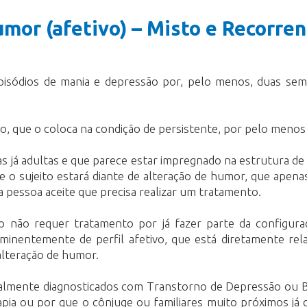
mor (afetivo) – Misto e Recorren
pisódios de mania e depressão por, pelo menos, duas se
o, que o coloca na condição de persistente, por pelo meno
já adultas e que parece estar impregnado na estrutura de 
e o sujeito estará diante de alteração de humor, que apen
 pessoa aceite que precisa realizar um tratamento.
não requer tratamento por já fazer parte da configuraç
minentemente de perfil afetivo, que está diretamente rela
alteração de humor.
almente diagnosticados com Transtorno de Depressão ou Bi
pia ou por que o cônjuge ou familiares muito próximos já