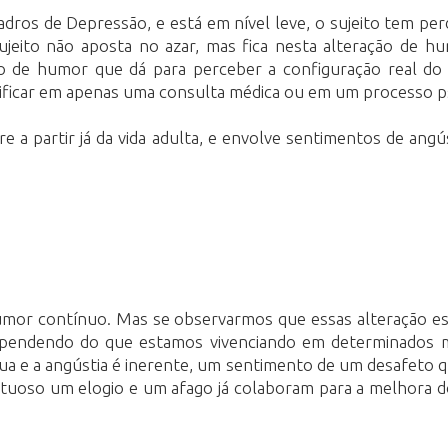
dros de Depressão, e está em nível leve, o sujeito tem per
ujeito não aposta no azar, mas fica nesta alteração de 
o de humor que dá para perceber a configuração real do 
ntificar em apenas uma consulta médica ou em um processo p
partir já da vida adulta, e envolve sentimentos de angústi
or contínuo. Mas se observarmos que essas alteração estã
, dependendo do que estamos vivenciando em determinad
ua e a angústia é inerente, um sentimento de um desafeto q
afetuoso um elogio e um afago já colaboram para a melhor