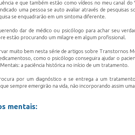
equência e que também estão como vídeos no meu canal d
indicado uma pessoa se auto avaliar através de pesquisas so
squisa se enquadrarão em um sintoma diferente.
uerendo dar de médico ou psicólogo para achar seu verda
pre estão procurando um milagre em algum profissional.
ar muito bem nesta série de artigos sobre Transtornos Me
icamentoso, como o psicólogo conseguira ajudar o paciente 
entais: a paciência histórica no início de um tratamento.
cura por um diagnóstico e se entrega a um tratamento c
 que sempre emergirão na vida, não incorporando assim uma 
os mentais: