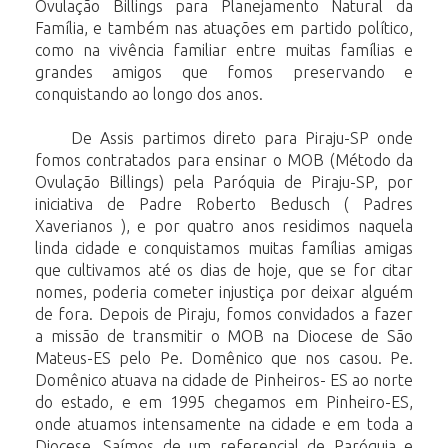
Ovulação Billings para Planejamento Natural da
Família, e também nas atuações em partido político,
como na vivência familiar entre muitas famílias e
grandes amigos que fomos preservando e
conquistando ao longo dos anos.
De Assis partimos direto para Piraju-SP onde
fomos contratados para ensinar o MOB (Método da
Ovulação Billings) pela Paróquia de Piraju-SP, por
iniciativa de Padre Roberto Bedusch ( Padres
Xaverianos ), e por quatro anos residimos naquela
linda cidade e conquistamos muitas famílias amigas
que cultivamos até os dias de hoje, que se for citar
nomes, poderia cometer injustiça por deixar alguém
de fora. Depois de Piraju, fomos convidados a fazer
a missão de transmitir o MOB na Diocese de São
Mateus-ES pelo Pe. Domênico que nos casou. Pe.
Domênico atuava na cidade de Pinheiros- ES ao norte
do estado, e em 1995 chegamos em Pinheiro-ES,
onde atuamos intensamente na cidade e em toda a
Diocese. Saímos de um referencial de Paróquia e