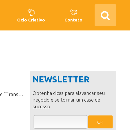
Ócio Criativo
Contato
NEWSLETTER
Obtenha dicas para alavancar seu
Atualmente,tenho recebido clientes que trazem consigo diagnósticos de “TranstornoNarcisista”, geralmente realizados a partir de consultas psiquiátricas e/oucomentários de pessoas com as quais convivem. Sabemos que, para cada época, novostranstornos mentais vão surgindo e para cada tempo há uma modadiagnóstica. Sobre o tal “transtorno narcisista”, pode-se dizer que ainda nãovirou moda, mas já há um...
negócio e se tornar um case de
sucesso
OK