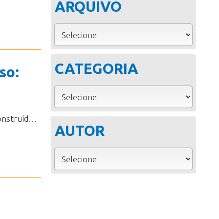
ARQUIVO
CATEGORIA
so:
Aoadentrar a vida idosa, as pessoas se deparam com uma perspectiva construídapela sociedade de consumo e focada na produtividade que carrega a ideia dedeclínio, quase esperando a morte chegar. Logo aos 60, ainda não se tem muito esta perspectiva. No entanto,adentrar os 70 anos de fato pode representar a entrada numa reta final, visto que a expectativa de vida para mulheresbrasileiras é de 80 anos ...
AUTOR