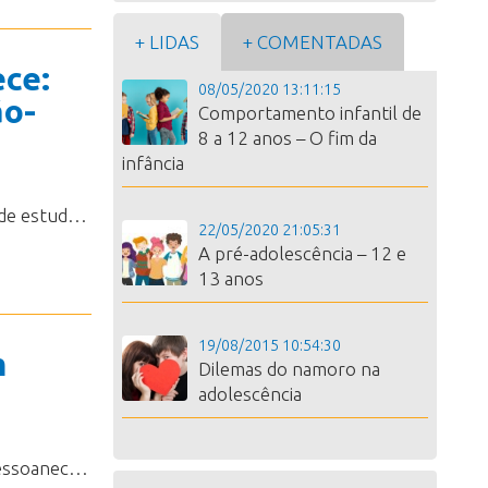
+ LIDAS
+ COMENTADAS
ece:
08/05/2020 13:11:15
ão-
Comportamento infantil de
8 a 12 anos – O fim da
infância
Tenhodesenvolvido a “Psicanálise Contextualizada” dentro dos grupos de estudos epesquisa que você pode conhecer no perfil de Instagram@psicanalisecontextualiza . Neste processo, estamos repensando o processo deescuta na clínica psicológica através da teoria e técnica psicanalítica para arealidade brasileira e latino-americana. O sujeito nunca está sozinho Partindodo princípio que 56% da população ...
22/05/2020 21:05:31
A pré-adolescência – 12 e
13 anos
19/08/2015 10:54:30
m
Dilemas do namoro na
adolescência
Oque é uma dependência emocional? Em linhas gerais, é quando uma pessoanecessita algo que não consegue ficarsem na sua vida e esta necessidade se manifesta naforma de um hábito. Uma necessidade que gera abstinência e sintomascomportamentais diversos quando 1se tenta sair da dependência, desdeansiedade, depressão e até agressividade. Como a dependência emocional se desenvolve? Oapego a hábitos e/ou...