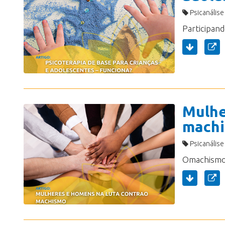
Psicanálise
Mulhe
mach
Psicanálise