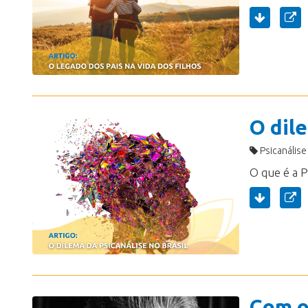
O dile
Psicanálise
Com o