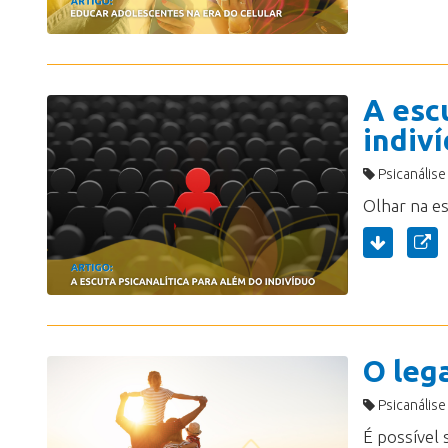
A esc
indiv
Psicanálise
O lega
Psicanálise