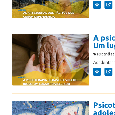
A psi
Um lu
Psicanálise
Psico
adole