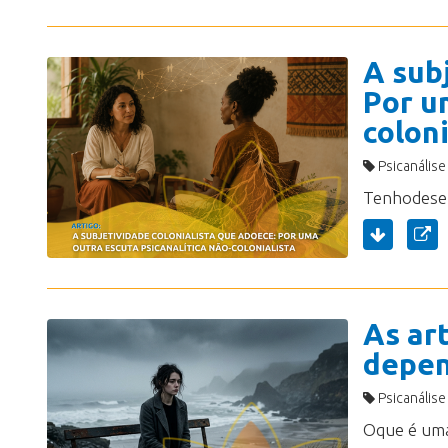
A sub
Por u
coloni
Psicanálise
As ar
depen
Psicanálise