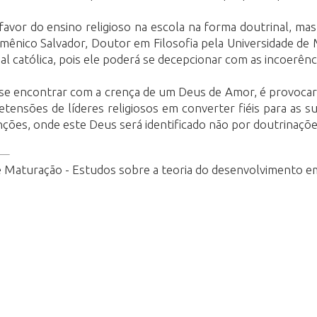
avor do ensino religioso na escola na forma doutrinal, ma
o Salvador, Doutor em Filosofia pela Universidade de Milã
 católica, pois ele poderá se decepcionar com as incoerênci
se encontrar com a crença de um Deus de Amor, é provocar d
tensões de líderes religiosos em converter fiéis para as s
ões, onde este Deus será identificado não por doutrinações
aturação - Estudos sobre a teoria do desenvolvimento em