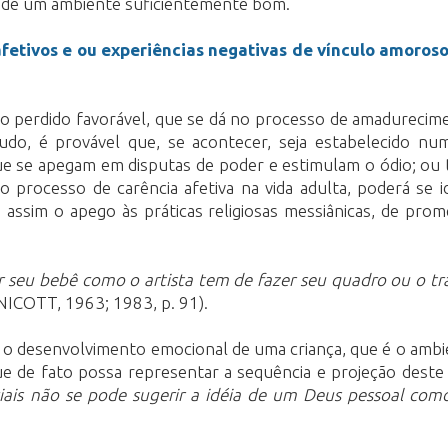
 de um ambiente suficientemente bom.
fetivos e ou experiências negativas de vínculo amoros
lo perdido favorável, que se dá no processo de amadurecim
do, é provável que, se acontecer, seja estabelecido nu
 que se apegam em disputas de poder e estimulam o ódio; ou 
 processo de carência afetiva na vida adulta, poderá se 
e assim o apego às práticas religiosas messiânicas, de pr
r seu bebê como o artista tem de fazer seu quadro ou o tr
ICOTT, 1963; 1983, p. 91).
ra o desenvolvimento emocional de uma criança, que é o amb
e de fato possa representar a sequência e projeção deste 
ciais não se pode sugerir a idéia de um Deus pessoal com