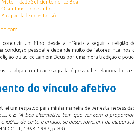
 | Maternidade Suficientemente Boa
| O sentimento de culpa
 A capacidade de estar só
innicott
onduzir um filho, desde a infância a seguir a religião 
 condução pessoal e depende muito de fatores internos do 
eligião ou acreditam em Deus por uma mera tradição e pouco
s ou alguma entidade sagrada, é pessoal e relacionado na su
mento do vínculo afetivo
rei um respaldo para minha maneira de ver esta necessidade
ott, diz:
“A boa alternativa tem que ver com o proporcion
 e idéias de certo e errado, se desenvolverem da elaboração
NICOTT, 1963; 1983, p. 89).