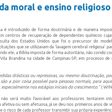
da moral e ensino religioso
 é introduzido de forma doutrinária e de maneira imposit
 em centros de recuperação de dependentes químicos cujas
Jesuíta dos Estados Unidos que foi o precursor do mode
ituições que se utilizavam da ‘lavagem cerebral religiosa’ 
gundo ele, a Bíblia imposta de forma autoritária, não condiz
ila Brandina na cidade de Campinas-SP, em processo de 
didas drásticas ou repressivas, ou mesmo doutrinação, po
 são a pior coisa possível para pessoas normais, para aq
specialmente nos estágios iniciais do crescimento.”
( WIN
 não será muito favorável aos professores tentarem intr
a afetiva ou sem afetuosa, já se deu nos primeiros anos de v
o risco de cada professor transmitir sua própria experiênc