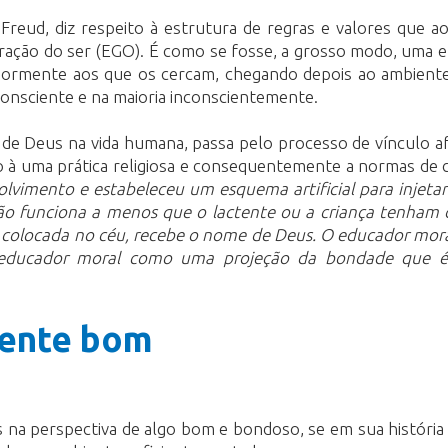
reud, diz respeito à estrutura de regras e valores que a
turação do ser (EGO). É como se fosse, a grosso modo, uma e
iormente aos que os cercam, chegando depois ao ambiente 
onsciente e na maioria inconscientemente.
 de Deus na vida humana, passa pelo processo de vínculo a
o à uma prática religiosa e consequentemente a normas de 
vimento e estabeleceu um esquema artificial para injetar 
ão funciona a menos que o lactente ou a criança tenham 
 colocada no céu, recebe o nome de Deus. O educador moral
 educador moral como uma projeção da bondade que é p
mente bom
na perspectiva de algo bom e bondoso, se em sua história 