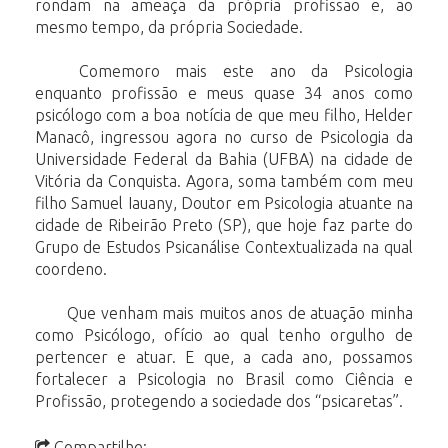
rondam na ameaça da própria profissão
e,
ao
mesmo
tempo,
da
própria
Sociedade.
Comemoro mais este ano da Psicologia
enquanto profissão e meus quase 34 anos
como
psicólogo com a boa notícia de que meu filho, Helder
Manacô, ingressou agora
no curso de Psicologia da
Universidade Federal da Bahia (UFBA) na cidade de
Vitória
da
Conquista.
Agora,
soma
também
com
meu
filho
Samuel
Iauany,
Doutor
em
Psicologia atuante na
cidade de Ribeirão Preto (SP), que hoje faz parte do
Grupo de
Estudos
Psicanálise
Contextualizada
na
qual
coordeno.
Que venham mais muitos anos de atuação minha
como Psicólogo, ofício ao qual tenho
orgulho de
pertencer e atuar. E que, a cada ano, possamos
fortalecer a Psicologia no
Brasil
como
Ciência
e
Profissão,
protegendo
a
sociedade
dos
“psicaretas”.
Compartilhe: