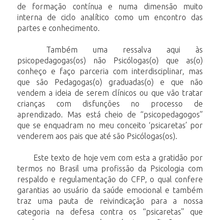
de
formação contínua e numa dimensão muito
interna de ciclo analítico como um encontro das
partes e conhecimento.
Também
uma
ressalva
aqui
às
psicopedagogas(os)
não
Psicólogas(o)
que as(o)
conheço e faço parceria com interdisciplinar, mas
que são Pedagogas(o) graduadas(o)
e que não
vendem a ideia de serem clínicos ou que vão tratar
crianças com disfunções
no processo de
aprendizado. Mas está cheio de “psicopedagogos”
que se enquadram
no
meu
conceito
‘psicaretas’
por
venderem
aos
pais
que
até
são
Psicólogas(os).
Este texto de hoje vem com esta a gratidão por
termos no Brasil uma profissão da
Psicologia
com
respaldo
e
regulamentação
do CFP, o qual confere
garantias ao
usuário da saúde emocional e também
traz uma pauta de reivindicação para a nossa
categoria na defesa contra os “psicaretas” que