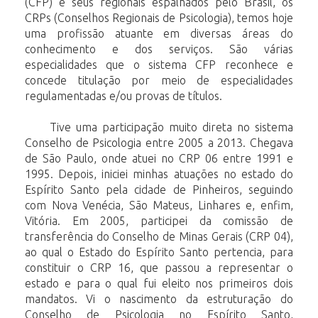
(CFP) e seus regionais espalhados pelo Brasil, os
CRPs (Conselhos Regionais de
Psicologia), temos hoje
uma profissão atuante em diversas áreas do
conhecimento e
dos serviços. São várias
especialidades que o sistema CFP reconhece e
concede
titulação
por
meio
de
especialidades
regulamentadas
e/ou
provas
de
títulos.
Tive uma participação muito direta no sistema
Conselho de Psicologia entre 2005 a
2013. Chegava
de São Paulo, onde atuei no CRP 06 entre 1991 e
1995. Depois, iniciei
minhas atuações no estado do
Espírito Santo pela cidade de Pinheiros, seguindo
com
Nova
Venécia,
São
Mateus,
Linhares
e,
enfim,
Vitória.
Em
2005,
participei
da
comissão
de
transferência do Conselho de Minas Gerais (CRP 04),
ao qual o Estado do Espírito
Santo pertencia, para
constituir o CRP 16, que passou a representar o
estado e para o
qual
fui
eleito nos primeiros dois
mandatos. Vi o nascimento da estruturação do
Conselho
de
Psicologia
no
Espírito
Santo,