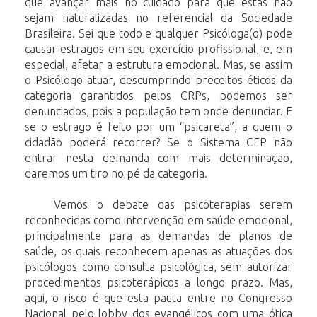
que avançar mais no cuidado para que estas não
sejam naturalizadas no referencial da Sociedade
Brasileira. Sei que todo e qualquer
Psicóloga(o)
pode
causar
estragos
em
seu
exercício
profissional,
e,
em
especial,
afetar a estrutura emocional. Mas, se assim
o Psicólogo atuar, descumprindo preceitos
éticos
da
categoria
garantidos
pelos
CRPs,
podemos
ser
denunciados,
pois
a
população tem onde denunciar. E
se o estrago é feito por um “psicareta”, a quem o
cidadão poderá recorrer? Se o Sistema CFP não
entrar nesta demanda com mais
determinação,
daremos
um
tiro
no
pé
da
categoria.
Vemos o debate das psicoterapias serem
reconhecidas como intervenção em saúde
emocional,
principalmente
para
as
demandas
de
planos
de
saúde,
os
quais
reconhecem
apenas
as atuações dos
psicólogos como consulta psicológica, sem
autorizar
procedimentos psicoterápicos a longo prazo. Mas,
aqui, o risco é que esta
pauta
entre
no
Congresso
Nacional
pelo
lobby
dos
evangélicos
com
uma
ótica