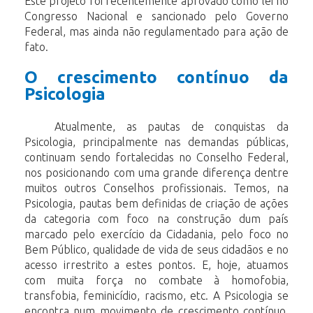
Este projeto foi recentemente aprovado como lei no
Congresso Nacional e
sancionado
pelo
Governo
Federal,
mas
ainda
não
regulamentado
para
ação
de
fato.
O crescimento contínuo da
Psicologia
Atualmente, as pautas de conquistas da
Psicologia, principalmente nas demandas
públicas,
continuam sendo fortalecidas no Conselho Federal,
nos posicionando com
uma
grande
diferença
dentre
muitos
outros
Conselhos
profissionais.
Temos,
na
Psicologia, pautas bem definidas de criação de ações
da categoria com foco na
construção
dum
país
marcado
pelo
exercício
da
Cidadania,
pelo
foco
no
Bem
Público,
qualidade de vida de seus cidadãos e no
acesso irrestrito a estes pontos. E, hoje, atuamos
com muita força no combate à homofobia,
transfobia, feminicídio, racismo, etc. A Psicologia se
encontra num movimento de crescimento contínuo,