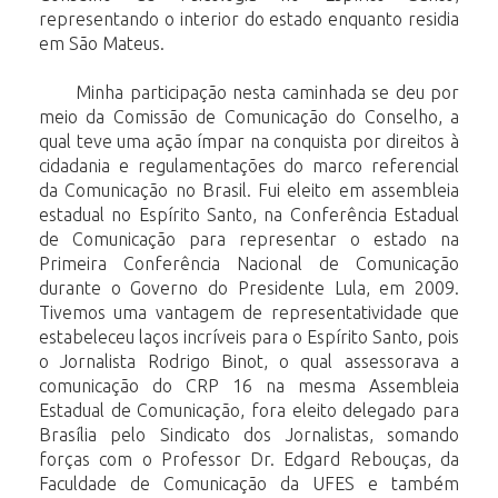
representando
o
interior
do
estado
enquanto
residia
em
São
Mateus.
Minha participação nesta caminhada se deu por
meio da Comissão de Comunicação
do Conselho, a
qual teve uma ação ímpar na conquista por direitos à
cidadania e
regulamentações
do
marco
referencial
da
Comunicação
no
Brasil.
Fui
eleito em
assembleia
estadual no Espírito Santo, na Conferência Estadual
de Comunicação para
representar o estado na
Primeira Conferência Nacional de Comunicação
durante o
Governo do Presidente Lula, em 2009.
Tivemos uma vantagem de representatividade
que
estabeleceu
laços
incríveis
para
o
Espírito
Santo,
pois
o
Jornalista
Rodrigo
Binot,
o qual assessorava a
comunicação do CRP 16
na mesma Assembleia
Estadual de
Comunicação,
fora
eleito
delegado
para
Brasília
pelo
Sindicato
dos
Jornalistas,
somando
forças
com
o
Professor
Dr.
Edgard
Rebouças,
da
Faculdade
de
Comunicação da UFES e também